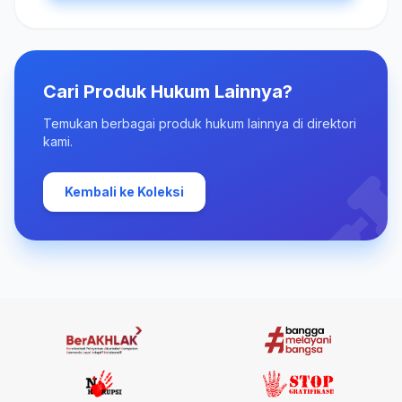
Cari Produk Hukum Lainnya?
Temukan berbagai produk hukum lainnya di direktori
kami.
Kembali ke Koleksi