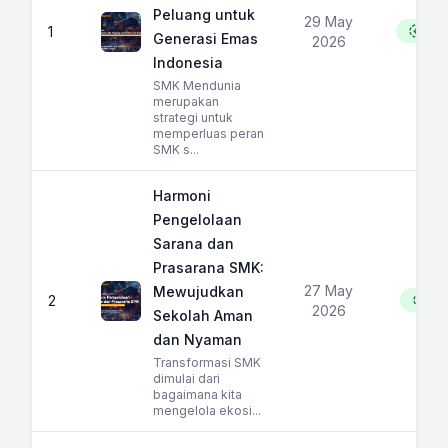
Peluang untuk
29 May
1
25
Generasi Emas
2026
Indonesia
SMK Mendunia
merupakan
strategi untuk
memperluas peran
SMK s...
Harmoni
Pengelolaan
Sarana dan
Prasarana SMK:
27 May
Mewujudkan
2
52
2026
Sekolah Aman
dan Nyaman
Transformasi SMK
dimulai dari
bagaimana kita
mengelola ekosi...