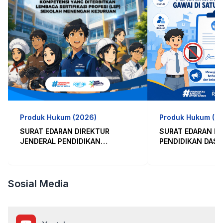
Produk Hukum (2026)
Produk Hukum (2
SURAT EDARAN DIREKTUR
SURAT EDARAN M
JENDERAL PENDIDIKAN
PENDIDIKAN DASA
MENENGAH DAN PENDIDIKAN
MENENGAH REPUB
KHUSUS NOMOR 02 TAHUN
INDONESIA NOMO
2026
2026 TENTANG PEMBATASAN
PENGGUNAAN GAW
Sosial Media
PENDIDIKAN