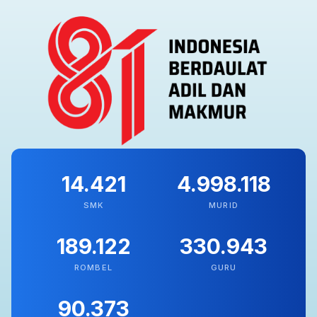
14.421
4.998.118
SMK
MURID
189.122
330.943
ROMBEL
GURU
90.373